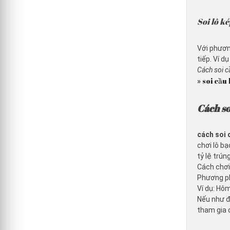
Soi lô k
Với phương
tiếp. Ví d
Cách soi c
soi cầu
»
Cách so
cách soi 
chơi lô bạ
tỷ lệ trú
Cách chơi
Phương ph
Ví dụ: Hô
Nếu như đ
tham gia 