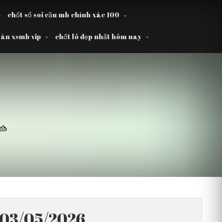
chốt số soi cầu mb chính xác 100
oán xsmb vip
chốt lô đẹp nhất hôm nay
mb
y 03/05/2026