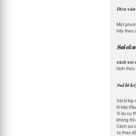
Dựa vào 
Một phươ
hãy theo d
Soi cầu
cách soi 
hình thức
Soi lô k
Với bí kí
lô kép đầu
Ví dụ cụ t
không thì 
Cách soi 
ta theo dõ