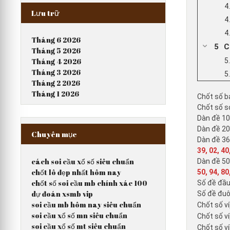
Lưu trữ
Tháng 6 2026
C
Tháng 5 2026
Tháng 4 2026
Tháng 3 2026
Tháng 2 2026
Tháng 1 2026
Chốt số b
Chốt số s
Dàn đề 10
Dàn đề 20
Chuyên mục
Dàn đề 36
39, 02, 40
cách soi cầu xổ số siêu chuẩn
Dàn đề 50
chốt lô đẹp nhất hôm nay
50, 94, 80,
chốt số soi cầu mb chính xác 100
Số đề đầu
dự đoán xsmb vip
Số đề đuô
soi cầu mb hôm nay siêu chuẩn
Chốt số ví
soi cầu xổ số mn siêu chuẩn
Chốt số ví
soi cầu xổ số mt siêu chuẩn
Chốt số ví