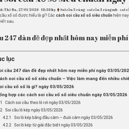
ật:
Thứ Ba, 27/01/2026 - 18:38
by
Soi cầu 3 càng - soi cầu 3 càng mb - soi 
 cầu xổ số được hiểu là gì? Các
cách soi cầu xổ số siêu chuẩn
hiện nay 
viết sau.
ầu 247 dàn đề đẹp nhất hôm nay miễn ph
c lục
oi cầu 247 dàn đề đẹp nhất hôm nay miễn phí ngày 03/05/20
ách soi cầu xổ số siêu chuẩn – Việc làm mang đến nhiều chi
oi cầu xổ số là gì? ngày 03/05/2026
ổng hợp các cách soi cầu xổ số siêu chuẩn ngày 03/05/2026
Cách soi cầu theo lô rơi ngày 03/05/2026
Soi cầu lô kép ngày 03/05/2026
Soi lô kép bằng đầu câm – đuôi câm ngày 03/05/2026
Soi lô kép từ giải đặc biệt ngày 03/05/2026