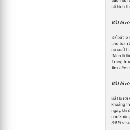
cách soi 
số hình t
Bắt lô r
Để bắt lô
cho toàn b
nó xuất h
đánh lô l
Trong trư
tìm kiếm 
Bắt lô r
Bắt lô rơi
khoảng thờ
ngày, khi 
như không
Bắt lô rơi