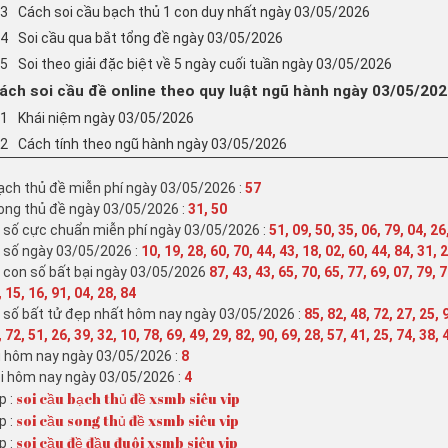
Cách soi cầu bạch thủ 1 con duy nhất ngày 03/05/2026
Soi cầu qua bắt tổng đề ngày 03/05/2026
Soi theo giải đặc biệt về 5 ngày cuối tuần ngày 03/05/2026
ách soi cầu đề online theo quy luật ngũ hành ngày 03/05/20
Khái niệm ngày 03/05/2026
Cách tính theo ngũ hành ngày 03/05/2026
ạch thủ đề miễn phí ngày 03/05/2026 :
57
ong thủ đề ngày 03/05/2026 :
31, 50
 số cực chuẩn miễn phí ngày 03/05/2026 :
51, 09, 50, 35, 06, 79, 04, 26
 số ngày 03/05/2026 :
10, 19, 28, 60, 70, 44, 43, 18, 02, 60, 44, 84, 31, 
 con số bất bại ngày 03/05/2026
87, 43, 43, 65, 70, 65, 77, 69, 07, 79, 7
, 15, 16, 91, 04, 28, 84
 số bất tử đẹp nhất hôm nay ngày 03/05/2026 :
85, 82, 48, 72, 27, 25, 
 72, 51, 26, 39, 32, 10, 78, 69, 49, 29, 82, 90, 69, 28, 57, 41, 25, 74, 38, 
 hôm nay ngày 03/05/2026 :
8
i hôm nay ngày 03/05/2026 :
4
soi cầu bạch thủ đề xsmb siêu vip
p :
soi cầu song thủ đề xsmb siêu vip
p :
soi cầu đề đầu đuôi xsmb siêu vip
p :