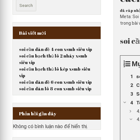
Search
đã câp nh
Meta: Soi
trong bài 
Bài viết mới
soi c
soi cầu dàn đề 4 con xsmb siêu vip
soi cầu bạch thủ lô 2 nháy xsmb
siêu vip
Mụ
soi cầu bạch thủ lô kép xsmb siêu
vip
s
soi cầu dàn đề 6 con xsmb siêu vip
C
soi cầu dàn lô 8 con xsmb siêu vip
S
T
Phản hồi gần đây
Không có bình luận nào để hiển thị.