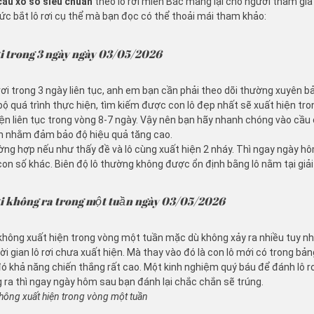
cầu xổ số siêu chuẩn
theo lô rơi miền Bắc mang lại cho người tham gi
hức bắt lô rơi cụ thể mà bạn đọc có thể thoải mái tham khảo:
ơi trong 3 ngày ngày 03/05/2026
 rơi trong 3 ngày liên tục, anh em bạn cần phải theo dõi thường xuyên 
ộ quá trình thực hiện, tìm kiếm được con lô đẹp nhất sẽ xuất hiện trong 
iện liên tục trong vòng 8-7 ngày. Vậy nên bạn hãy nhanh chóng vào cầu 
ộn nhằm đảm bảo độ hiệu quả tăng cao.
ờng hợp nếu như thấy đề và lô cùng xuất hiện 2 nháy. Thì ngay ngày hô
con số khác. Biên độ lô thường không được ổn định bằng lô nằm tại giải
ơi không ra trong một tuần ngày 03/05/2026
 không xuất hiện trong vòng một tuần mặc dù không xảy ra nhiều tuy nhi
i gian lô rơi chưa xuất hiện. Mà thay vào đó là con lô mới có trong bảng
đó khả năng chiến thắng rất cao. Một kinh nghiệm quý báu để đánh lô rơi
 ra thì ngay ngày hôm sau bạn đánh lại chắc chắn sẽ trúng.
 không xuất hiện trong vòng một tuần