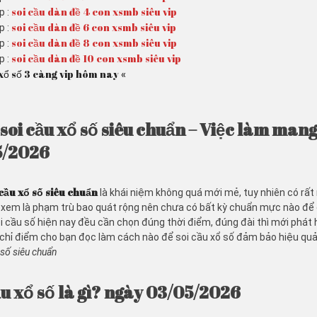
soi cầu dàn đề 4 con xsmb siêu vip
p :
soi cầu dàn đề 6 con xsmb siêu vip
p :
soi cầu dàn đề 8 con xsmb siêu vip
p :
soi cầu dàn đề 10 con xsmb siêu vip
p :
 xổ số 3 càng vip hôm nay
«
soi cầu xổ số siêu chuẩn – Việc làm man
5/2026
cầu xổ số siêu chuẩn
là khái niệm không quá mới mẻ, tuy nhiên có rất
xem là phạm trù bao quát rộng nên chưa có bất kỳ chuẩn mực nào để c
i cầu số hiện nay đều cần chọn đúng thời điểm, đúng đài thì mới phá
 chỉ điểm cho bạn đọc làm cách nào để soi cầu xổ số đảm bảo hiệu quả
 số siêu chuẩn
ầu xổ số là gì? ngày 03/05/2026