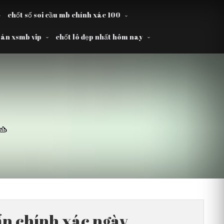
chốt số soi cầu mb chính xác 100
oán xsmb vip
chốt lô đẹp nhất hôm nay
mb
ẩn chính xác ngày