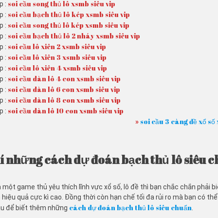
soi cầu song thủ lô xsmb siêu vip
p :
soi cầu bạch thủ lô kép xsmb siêu vip
p :
soi cầu song thủ lô kép xsmb siêu vip
p :
soi cầu bạch thủ lô 2 nháy xsmb siêu vip
p :
soi cầu lô xiên 2 xsmb siêu vip
p :
soi cầu lô xiên 3 xsmb siêu vip
p :
soi cầu lô xiên 4 xsmb siêu vip
p :
soi cầu dàn lô 4 con xsmb siêu vip
p :
soi cầu dàn lô 6 con xsmb siêu vip
p :
soi cầu dàn lô 8 con xsmb siêu vip
p :
soi cầu dàn lô 10 con xsmb siêu vip
p :
soi cầu 3 càng đề xổ số
»
í những cách dự đoán bạch thủ lô siêu 
 một game thủ yêu thích lĩnh vực xổ số, lô đề thì bạn chắc chắn phải bi
iệu quả cực kì cao. Đồng thời còn hạn chế tối đa rủi ro mà bạn có thể 
cách dự đoán bạch thủ lô siêu chuẩn
sau để biết thêm những
.