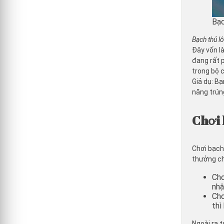
Bạc
Bạch thủ l
Đây vốn là
đang rất 
trong bộ 
Giả dụ: B
năng trún
Chơi 
Chơi bạch
thưởng ch
Chơ
nhậ
Chơ
thì
Ngoài ra t