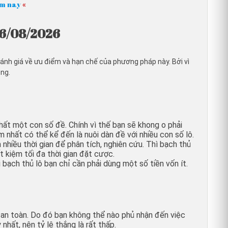
ôm nay
«
26/08/2026
 đánh giá về ưu điểm và hạn chế của phương pháp này. Bởi vì
ng.
nhất một con số đề. Chính vì thế bạn sẽ khong o phải
 nhất có thể kể đến là nuôi dàn đề với nhiều con số lô.
h nhiều thời gian để phân tích, nghiên cứu. Thì bạch thủ
 kiệm tối đa thời gian đặt cược.
ơi bạch thủ lô bạn chỉ cần phải dùng một số tiền vốn ít.
 an toàn. Do đó bạn không thể nào phủ nhận đến việc
nhất, nên tỷ lệ thắng là rất thấp.