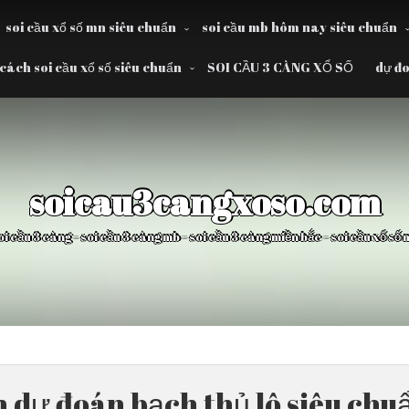
soi cầu xổ số mn siêu chuẩn
soi cầu mb hôm nay siêu chuẩn
cách soi cầu xổ số siêu chuẩn
SOI CẦU 3 CÀNG XỔ SỐ
dự đ
soicau3cangxoso.com
oi cầu 3 càng – soi cầu 3 càng mb – soi cầu 3 càng miền bắc – soi cầu xổ số 
 dự đoán bạch thủ lô siêu chu