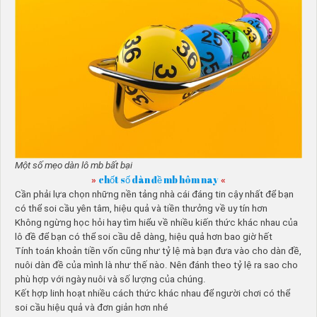
Một số mẹo dàn lô mb bất bại
chốt số dàn đề mb hôm nay
»
«
Cần phải lựa chọn những nền tảng nhà cái đáng tin cậy nhất để bạn
có thể soi cầu yên tâm, hiệu quả và tiền thưởng về uy tín hơn
Không ngừng học hỏi hay tìm hiểu về nhiều kiến thức khác nhau của
lô đề để bạn có thể soi cầu dễ dàng, hiệu quả hơn bao giờ hết
Tính toán khoản tiền vốn cũng như tỷ lệ mà bạn đưa vào cho dàn đề,
nuôi dàn đề của mình là như thế nào. Nên đánh theo tỷ lệ ra sao cho
phù hợp với ngày nuôi và số lượng của chúng.
Kết hợp linh hoạt nhiều cách thức khác nhau để người chơi có thể
soi cầu hiệu quả và đơn giản hơn nhé