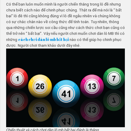
Có thể bạn luôn muốn mình là người chiến thắng trong lô đề nhưng
chưa biết cách nào để chinh phục chúng. Thật ra để mà nói là “ bất
bại” lô đê thì cũng không đúng vì lô đề ngẫu nhiên và chúng không
có sự chắc chắn nào về công thức để tính toán. Tuy nhiên, thông
qua những chiến lược soi cầu cũng như cách thức chơi bạn cũng có
thể trở nên “ bất bại”. Vậy nếu người chơi muốn chơi dàn lô MB thì có
cách chơi dàn lô mb bất bại
những
nào có thể giúp họ chinh phục
được. Người chơi tham khảo dưới đây nhé.
Chiến thuật và cách chơi dàn lô mb bất bại đánh là thắng