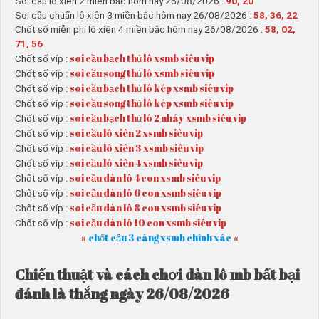
Soi cầu lô xiên 2 miền bắc hôm nay 26/08/2026 :
90, 20
Soi cầu chuẩn lô xiên 3 miền bắc hôm nay 26/08/2026 :
58, 36, 22
Chốt số miễn phí lô xiên 4 miền bắc hôm nay 26/08/2026 :
58, 02,
71, 56
soi cầu bạch thủ lô xsmb siêu vip
Chốt số víp :
soi cầu song thủ lô xsmb siêu vip
Chốt số víp :
soi cầu bạch thủ lô kép xsmb siêu vip
Chốt số víp :
soi cầu song thủ lô kép xsmb siêu vip
Chốt số víp :
soi cầu bạch thủ lô 2 nháy xsmb siêu vip
Chốt số víp :
soi cầu lô xiên 2 xsmb siêu vip
Chốt số víp :
soi cầu lô xiên 3 xsmb siêu vip
Chốt số víp :
soi cầu lô xiên 4 xsmb siêu vip
Chốt số víp :
soi cầu dàn lô 4 con xsmb siêu vip
Chốt số víp :
soi cầu dàn lô 6 con xsmb siêu vip
Chốt số víp :
soi cầu dàn lô 8 con xsmb siêu vip
Chốt số víp :
soi cầu dàn lô 10 con xsmb siêu vip
Chốt số víp :
chốt cầu 3 càng xsmb chính xác
»
«
Chiến thuật và cách chơi dàn lô mb bất bại
đánh là thắng ngày 26/08/2026