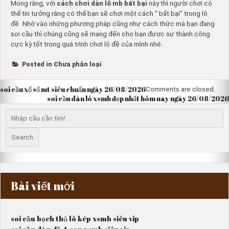
Mong rằng, với
cách chơi dàn lô mb bất bại
này thì người chơi có
thể tin tưởng rằng có thể bạn sẽ chơi một cách “ bất bại” trong lô
đề. Nhờ vào những phương pháp cũng như cách thức mà bạn đang
soi cầu thì chúng cũng sẽ mang đến cho bạn được sự thành công
cực kỳ tốt trong quá trình chơi lô đề của mình nhé.
Posted in Chưa phân loại
Điều
soi cầu xổ số mt siêu chuẩn ngày 26/08/2026
Comments are closed.
soi cầu dàn lô xsmb đẹp nhất hôm nay ngày 26/08/2026
hướng
bài
viết
Search
Bài viết mới
soi cầu bạch thủ lô kép xsmb siêu vip