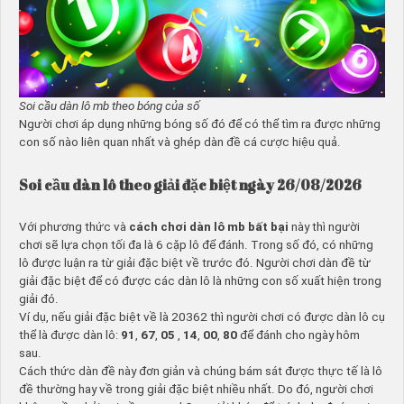
Soi cầu dàn lô mb theo bóng của số
Người chơi áp dụng những bóng số đó để có thể tìm ra được những
con số nào liên quan nhất và ghép dàn đề cá cược hiệu quả.
Soi cầu dàn lô theo giải đặc biệt ngày 26/08/2026
Với phương thức và
cách chơi dàn lô mb bất bại
này thì người
chơi sẽ lựa chọn tối đa là 6 cặp lô để đánh. Trong số đó, có những
lô được luận ra từ giải đặc biệt về trước đó. Người chơi dàn đề từ
giải đặc biệt để có được các dàn lô là những con số xuất hiện trong
giải đó.
Ví dụ, nếu giải đặc biệt về là 20362 thì người chơi có được dàn lô cụ
thể là được dàn lô:
91
,
67
,
05
,
14
,
00
,
80
để đánh cho ngày hôm
sau.
Cách thức dàn đề này đơn giản và chúng bám sát được thực tế là lô
đề thường hay về trong giải đặc biệt nhiều nhất. Do đó, người chơi