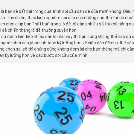
 là bạn sẽ bất bại trong quá trình soi cầu dàn đề của mình không. Điều n
án. Tuy nhiên, theo kinh nghiệm soi cầu của những cao thủ thì khi chơ
ch chơi giúp bạn “ bất bại” trong lô đề. Vì càng nhiều số thì khả năng n
i sẽ chiến thắng lô đề thường xuyên hơn.
, cứ đánh liên tiếp nhiều dàn lô như vậy thì bạn cũng không thể nào đủ
, người chơi cần phải tính toán kỹ lưỡng hơn về việc dàn đề như thế nào
ng chọn sai số thì chúng cũng không đem lại cho bạn thắng mà chỉ càng
oán kỹ lưỡng hơn về các bước soi cầu của mình