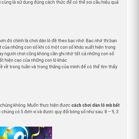
uối cùng là sử dụng đúng cách thức để có thể soi cầu hiệu quả
n đó chính là chơi dàn lô đề theo bạc nhớ. Bạc nhớ thì bạn
t của những con số khi có một con số khác xuất hiện trong
này người chơi cũng không cần ghi nhớ tất cả những con số
uất hiện cao của những con lô khác.
 đề về trong tuần và trong thắng của mình để có thể tìm thấy
ói chúng không. Muốn thực hiện được
cách chơi dàn lô mb bất
 chúng có 5 đơn vị và được quy đổi bóng số như sau: 8 – 9, 3