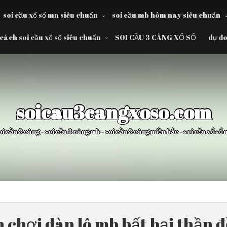
soi cầu xổ số mn siêu chuẩn
soi cầu mb hôm nay siêu chuẩn
cách soi cầu xổ số siêu chuẩn
SOI CẦU 3 CÀNG XỔ SỐ
dự đ
soicau3cangxoso.com
oi cầu 3 càng – soi cầu 3 càng mb – soi cầu 3 càng miền bắc – soi cầu xổ số 
 chơi dàn lô mb bất bại thần 