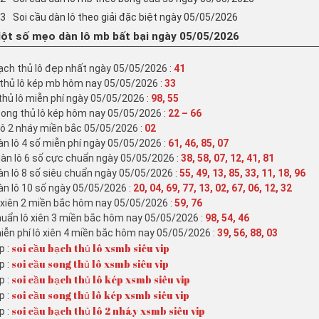
Soi cầu dàn lô theo giải đặc biệt ngày 05/05/2026
ột số mẹo dàn lô mb bất bại ngày 05/05/2026
ạch thủ lô đẹp nhất ngày 05/05/2026 :
41
thủ lô kép mb hôm nay 05/05/2026 :
33
thủ lô miễn phí ngày 05/05/2026 :
98, 55
ong thủ lô kép hôm nay 05/05/2026 :
22 – 66
lô 2 nháy miền bắc 05/05/2026 :
02
àn lô 4 số miễn phí ngày 05/05/2026 :
61, 46, 85, 07
àn lô 6 số cực chuẩn ngày 05/05/2026 :
38, 58, 07, 12, 41, 81
àn lô 8 số siêu chuẩn ngày 05/05/2026 :
55, 49, 13, 85, 33, 11, 18, 96
àn lô 10 số ngày 05/05/2026 :
20, 04, 69, 77, 13, 02, 67, 06, 12, 32
ô xiên 2 miền bắc hôm nay 05/05/2026 :
59, 76
huẩn lô xiên 3 miền bắc hôm nay 05/05/2026 :
98, 54, 46
iễn phí lô xiên 4 miền bắc hôm nay 05/05/2026 :
39, 56, 88, 03
soi cầu bạch thủ lô xsmb siêu vip
p :
soi cầu song thủ lô xsmb siêu vip
p :
soi cầu bạch thủ lô kép xsmb siêu vip
p :
soi cầu song thủ lô kép xsmb siêu vip
p :
soi cầu bạch thủ lô 2 nháy xsmb siêu vip
p :