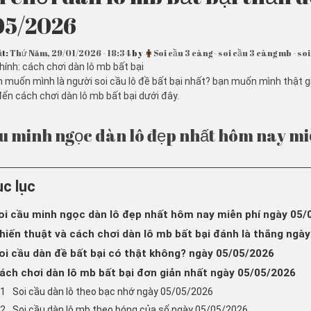
05/2026
ật:
Thứ Năm, 29/01/2026 - 18:34
by
Soi cầu 3 càng - soi cầu 3 càng mb - so
hính: cách chơi dàn lô mb bất bại
n muốn mình là người soi cầu lô đề bất bại nhất? bạn muốn mình thật gi
đến cách chơi dàn lô mb bất bại dưới đây.
ầu minh ngọc dàn lô đẹp nhất hôm nay m
c lục
oi cầu minh ngọc dàn lô đẹp nhất hôm nay miễn phí ngày 05/
hiến thuật và cách chơi dàn lô mb bất bại đánh là thắng ngà
oi cầu dàn đề bất bại có thật không? ngày 05/05/2026
ách chơi dàn lô mb bất bại đơn giản nhất ngày 05/05/2026
Soi cầu dàn lô theo bạc nhớ ngày 05/05/2026
Soi cầu dàn lô mb theo bóng của số ngày 05/05/2026