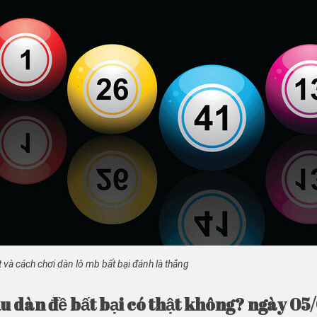
t và cách chơi dàn lô mb bất bại đánh là thắng
ầu dàn đề bất bại có thật không? ngày 0