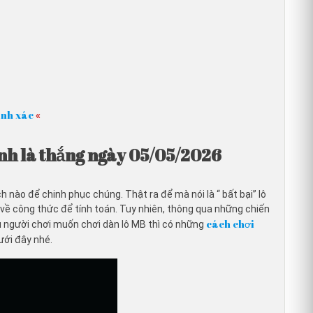
ính xác
«
ánh là thắng ngày 05/05/2026
 nào để chinh phục chúng. Thật ra để mà nói là “ bất bại” lô
về công thức để tính toán. Tuy nhiên, thông qua những chiến
cách chơi
ếu người chơi muốn chơi dàn lô MB thì có những
ưới đây nhé.