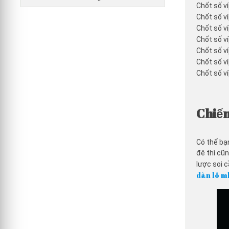
Chốt số ví
Chốt số ví
Chốt số ví
Chốt số ví
Chốt số ví
Chốt số ví
Chốt số ví
Chiến
Có thể bạ
đê thì cũ
lược soi 
dàn lô mb