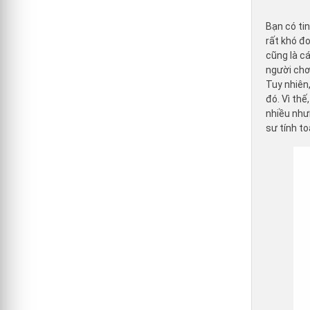
Bạn có tin
rất khó đo
cũng là cá
người chơ
Tuy nhiên
đó. Vì thế
nhiều như
sư tính t