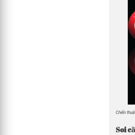
Chiến thuậ
Soi c