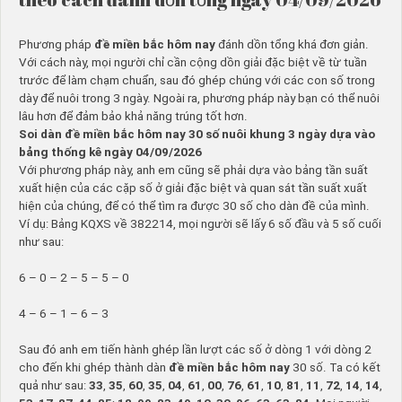
Phương pháp
đề miền bắc hôm nay
đánh dồn tổng khá đơn giản.
Với cách này, mọi người chỉ cần cộng dồn giải đặc biệt về từ tuần
trước để làm chạm chuẩn, sau đó ghép chúng với các con số trong
dày để nuôi trong 3 ngày. Ngoài ra, phương pháp này bạn có thể nuôi
lâu hơn để đảm bảo khả năng trúng tốt hơn.
Soi dàn đề miền bắc hôm nay 30 số nuôi khung 3 ngày dựa vào
bảng thống kê ngày 04/09/2026
Với phương pháp này, anh em cũng sẽ phải dựa vào bảng tần suất
xuất hiện của các cặp số ở giải đặc biệt và quan sát tần suất xuất
hiện của chúng, để có thể tìm ra được 30 số cho dàn đề của mình.
Ví dụ: Bảng KQXS về 382214, mọi người sẽ lấy 6 số đầu và 5 số cuối
như sau:
6 – 0 – 2 – 5 – 5 – 0
4 – 6 – 1 – 6 – 3
Sau đó anh em tiến hành ghép lần lượt các số ở dòng 1 với dòng 2
cho đến khi ghép thành dàn
đề miền bắc hôm nay
30 số. Ta có kết
quả như sau:
33
,
35
,
60
,
35
,
04
,
61
,
00
,
76
,
61
,
10
,
81
,
11
,
72
,
14
,
14
,