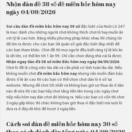
Nhận dàn đề 38 số đề miền bắc hôm nay
ngày 04/09/2026
Soi cầu dàn
đề miền bắc hôm nay
38 số
đặc biệt của Nuôi Lô 247
là mục dành cho những người chơi không thích chơi lô hay muốn ăn
với tỷ lệ cao hơn. Bằng nhiều phương pháp khác nhau thì chúng tôi
đã tìm ra được cho các bạn 38 quân số giải đặc biệt đẹp nhất để
các bạn tham khảo. Chơi đề thì mọi người đều biết rằng tỷ lệ khi ăn
là rất lớn, có thể lên tới 1 ăn 99. Chỉ cần chọn đúng nhà cái là được.
Nhận ngay dàn đề 38 số miền Bắc hôm nay ngày 04/09/2026
Chơi lô đề là công việc lâu dài và cần phải có tính toán lâu dài. Nếu
không muốn chơi
đề miền bắc hôm nay
nhưng vẫn muốn đảm bảo
được tỉ lệ ăn cao thì các bạn có thể chọn chơi dàn lô 6 số tại
website. Nhưng để chơi tốt nhất và không bao giờ sợ thua dù ở dàn
nào đi nữa thì các bạn hãy chơi tăng tiền lên trong các ngày chơi
tiếp nếu hôm nay dàn chơi đó không ra. Nếu các bạn có vốn thì chơi
3 ngày gấp khúc thì chắc không bao giờ thua vì đặc biệt mà nuôi lô
đưa ra ở đây rất khó để trượt 3 ngày liền.
Cách soi dàn đề miền bắc hôm nay 30 số
theo cách đánh dồn tổng ngày 04/09/2026