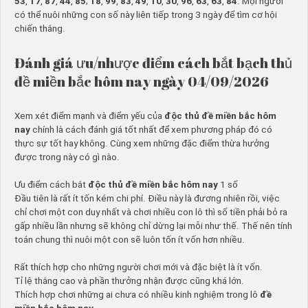
53
,
17
,
87
,
44
,
85
;
18
,
99
,
83
,
49
,
10
,
30
,
96
,
63
,
63
,
84
. Mọi người
có thể nuôi những con số này liên tiếp trong 3 ngày để tìm cơ hội
chiến thắng.
Đánh giá ưu/nhược điểm cách bắt bạch thủ
đề miền bắc hôm nay ngày 04/09/2026
Xem xét điểm mạnh và điểm yếu của
độc thủ đề miền bắc hôm
nay
chính là cách đánh giá tốt nhất để xem phương pháp đó có
thực sự tốt hay không. Cùng xem những đặc điểm thừa hưởng
được trong này có gì nào.
Ưu điểm cách bắt
độc thủ đề miền bắc hôm nay
1 số
Đầu tiên là rất ít tốn kém chi phí. Điều này là đương nhiên rồi, việc
chỉ chơi một con duy nhất và chơi nhiều con lô thì số tiền phải bỏ ra
gấp nhiều lần nhưng sẽ không chỉ dừng lại mỗi như thế. Thế nên tính
toán chung thì nuôi một con sẽ luôn tốn ít vốn hơn nhiều.
Rất thích hợp cho những người chơi mới và đặc biệt là ít vốn.
Tỉ lệ thắng cao và phần thưởng nhận được cũng khá lớn.
Thích hợp chơi những ai chưa có nhiều kinh nghiệm trong lô
đề