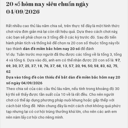
20 số hôm nay siêu chuẩn ngày
04/09/2026
Rất nhiều cao thủ lâu năm chia sẻ, trên thực tế đây là một hình thức
chơi vừa đơn giản mà lại còn rất hiệu quả. Dựa theo cách chơi này,
các bạn sẽ phải chọn ra 3 tổng đề ở các kỳ trước đó. Sau đó tiến
hành phân tích và thống kê để chọn ra 20 con số thuộc tổng này rồi
tạo thành
dàn
đề miền bắc hôm nay
20 số
để đánh
Ví dụ: Tuần trước mọi người đã thu được các tổng về là tổng 3, tổng
4 và tổng 6. Dựa vào đó, anh em có thể nhận được 20 con số là:
97
,
69
,
30
,
37
,
25
,
37
,
18
,
76
,
37
,
68
,
13
,
57
,
20
,
96
,
50
,
58
,
83
,
62
,
75
,
62
Dựa vào tổng đề còn thiếu để bắt dàn đề miền bắc hôm nay 20
số ngày 04/09/2026
Theo chia sẻ của các cầu thủ lâu năm, nếu tính trong khoảng độ 30
kỳ thì sẽ thấy được tần suất của 10 về là rất đều. Cho nên người
chơi có thể áp dụng phương pháp nuôi khung hoặc gấp thếp với
cách bắt tổng đề. Nhìn chung đây là một cách chơi không quá phức
tạp nhưng lại có cơ hội trúng thưởng khá lớn, cho nên các anh em
nên nắm lấy cơ hội cho riêng mình.